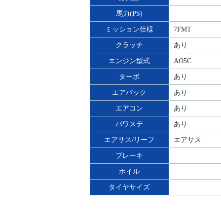
馬力(PS)
ミッション仕様
7FMT
クラッチ
あり
エンジン型式
AO5C
ターボ
あり
エアバック
あり
エアコン
あり
パワステ
あり
エアサス/リーフ
エアサス
ブレーキ
ホイル
タイヤサイズ