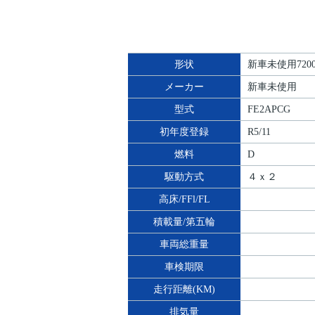
形状
新車未使用72
メーカー
新車未使用
型式
FE2APCG
初年度登録
R5/11
燃料
D
駆動方式
４ｘ２
高床/FFl/FL
積載量/第五輪
車両総重量
車検期限
走行距離(KM)
排気量