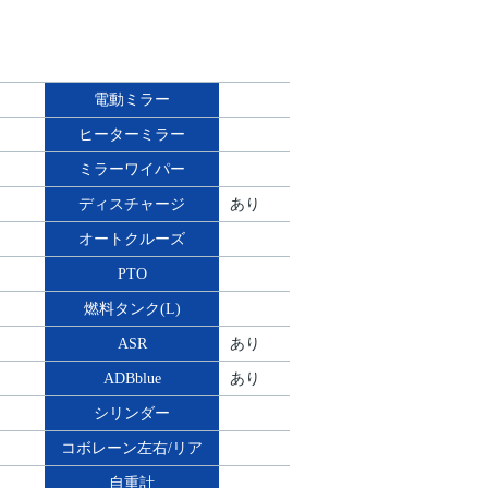
電動ミラー
ヒーターミラー
ミラーワイパー
ディスチャージ
あり
オートクルーズ
PTO
燃料タンク(L)
ASR
あり
ADBblue
あり
シリンダー
コボレーン左右/リア
自重計