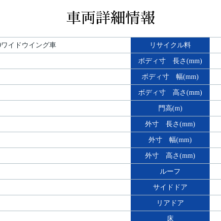
車両詳細情報
00ワイドウイング車
リサイクル料
ボディ寸 長さ(mm)
ボディ寸 幅(mm)
ボディ寸 高さ(mm)
門高(m)
外寸 長さ(mm)
外寸 幅(mm)
外寸 高さ(mm)
ルーフ
サイドドア
リアドア
床