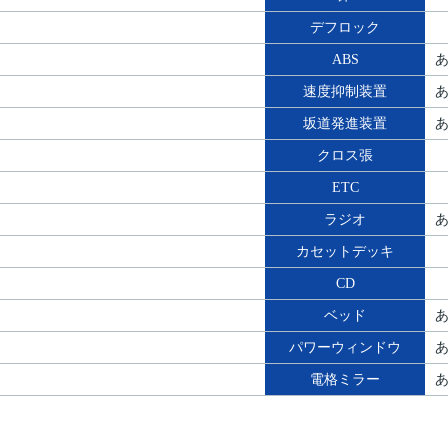
デフロック
ABS
速度抑制装置
坂道発進装置
クロス張
ETC
ラジオ
カセットデッキ
CD
ベッド
パワーウィンドウ
電格ミラー