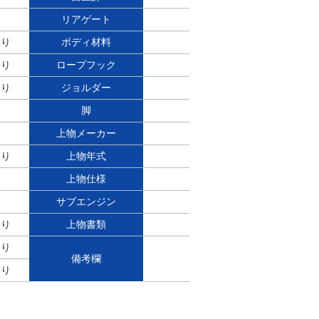
リアゲート
あり
ボディ材料
あり
ロープフック
あり
ジョルダー
脚
上物メーカー
あり
上物年式
上物仕様
サブエンジン
あり
上物書類
あり
備考欄
あり